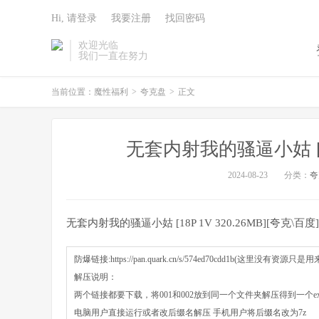
Hi, 请登录
我要注册
找回密码
欢迎光临
我们一直在努力
当前位置：
魔性福利
>
夸克盘
>
正文
无套内射我的骚逼小姑 [18P
2024-08-23
分类：
夸
无套内射我的骚逼小姑 [18P 1V 320.26MB][夸克\百度]
防爆链接:https://pan.quark.cn/s/574ed70cdd1b(这里没有资源只是
解压说明：
两个链接都要下载，将001和002放到同一个文件夹解压得到一个e
电脑用户直接运行或者改后缀名解压 手机用户将后缀名改为7z