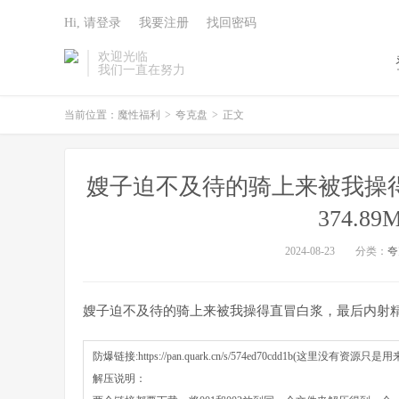
Hi, 请登录
我要注册
找回密码
欢迎光临
我们一直在努力
当前位置：
魔性福利
>
夸克盘
>
正文
嫂子迫不及待的骑上来被我操得直
374.8
2024-08-23
分类：
夸
嫂子迫不及待的骑上来被我操得直冒白浆，最后内射精液流 [13
防爆链接:https://pan.quark.cn/s/574ed70cdd1b(这里没有资源只是
解压说明：