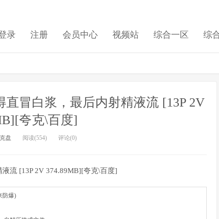
登录
注册
会员中心
视频站
综合一区
综
冒白浆，最后内射精液流 [13P 2V
9MB][夸克\百度]
克盘
阅读(554)
评论(0)
P 2V 374.89MB][夸克\百度]
用来防爆)